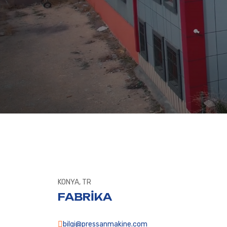
KONYA, TR
FABRİKA
bilgi@pressanmakine.com