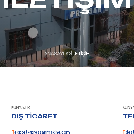
ANASAYFA
İLETIŞIM
KONYA,TR
KONY
DIŞ TİCARET
TE
export@pressanmakine.com
des