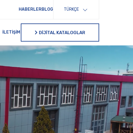
HABERLER
BLOG
TÜRKÇE
İLETIŞIM
DİJİTAL KATALOGLAR
DİJİTAL KATALOGLAR