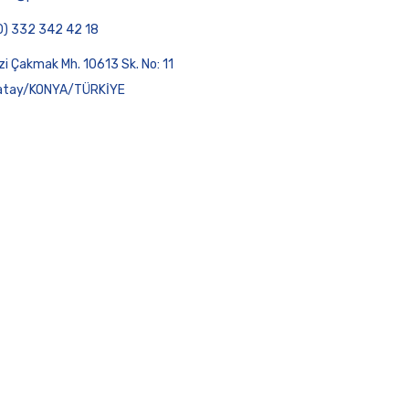
0) 332 342 42 18
zi Çakmak Mh. 10613 Sk. No: 11
atay/KONYA/TÜRKİYE