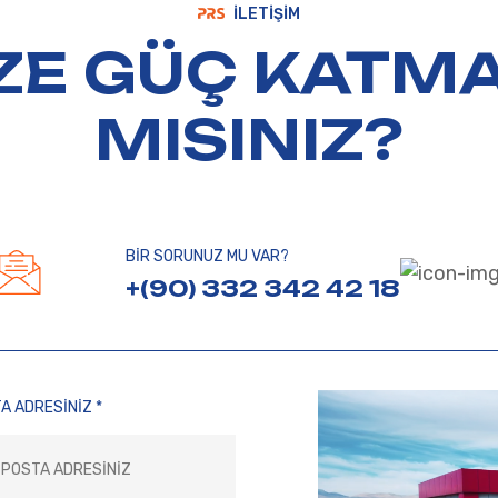
İLETIŞIM
E GÜÇ KATMA
MISINIZ?
BİR SORUNUZ MU VAR?
+(90) 332 342 42 18
A ADRESINIZ *