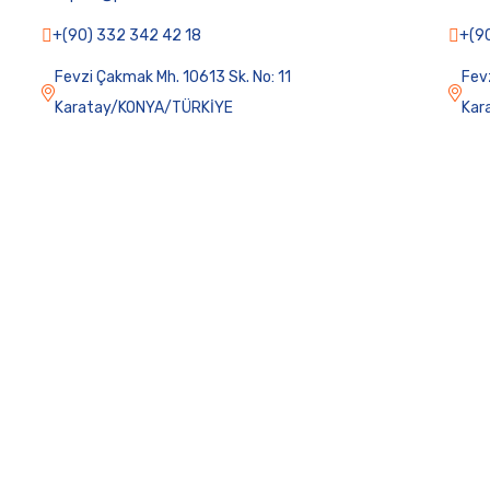
+(90) 332 342 42 18
+(9
Fevzi Çakmak Mh. 10613 Sk. No: 11
Fev
Karatay/KONYA/TÜRKİYE
Kar