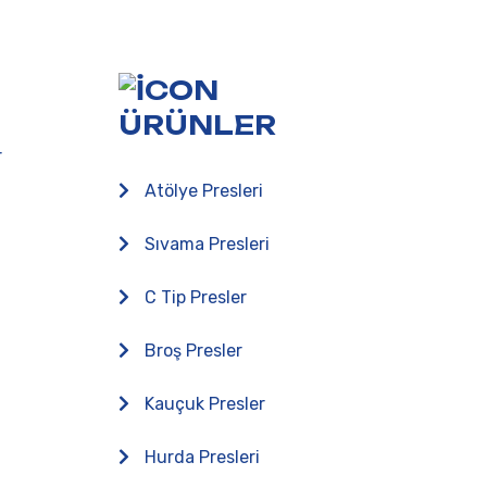
ÜRÜNLER
r
Atölye Presleri
Sıvama Presleri
C Tip Presler
Broş Presler
Kauçuk Presler
Hurda Presleri