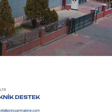
A,TR
KNİK DESTEK
tek@pressanmakine.com